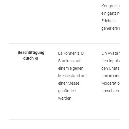
Kongress) kan
ein ganz neues
Erlebnis
generieren.
Beschäftigung
Es können z. B.
Ein Avatar kan
durch KI
Startups auf
den Input aus
einem eigenen
den Chats lese
Messestand auf
und in einer
einer Messe
Moderation
gebündelt
umsetzen.
werden.